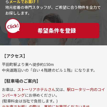
ら
メールでお届け！
地元密着の専門スタッフが、ご希望に合う物件を全力で
お探しします。
Click!
希望条件を登録
【アクセス】
平田町駅より東へ徒歩約150m
中央道路沿いの「白い４階建のビル１階」になります。
【駐車場のご案内】
お車は、
ストーリアホテルさん
又は、
駅ロータリー内のコイ
ンパーキング
にお停めください。
(駐車料金は当社で負担します。)
※お車でお越しの際は、事前にお電話くださいませ。