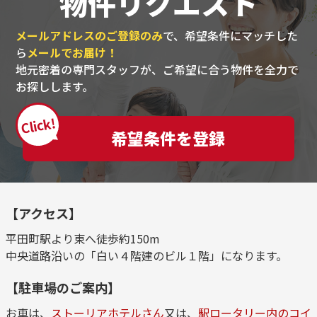
物件リクエスト
メールアドレスのご登録のみ
で、希望条件にマッチした
ら
メールでお届け！
地元密着の専門スタッフが、ご希望に合う物件を全力で
お探しします。
Click!
希望条件を登録
【アクセス】
平田町駅より東へ徒歩約150m
中央道路沿いの「白い４階建のビル１階」になります。
【駐車場のご案内】
お車は、
ストーリアホテルさん
又は、
駅ロータリー内のコイ