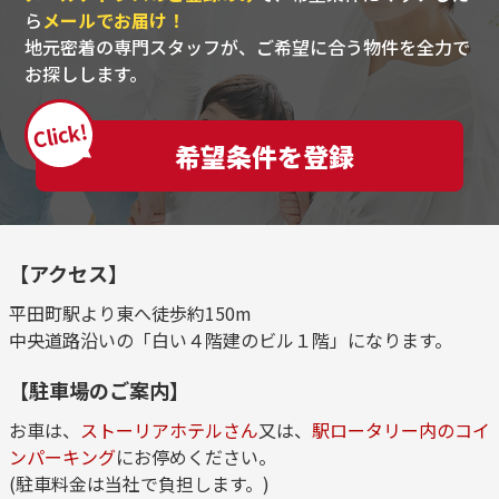
ら
メールでお届け！
地元密着の専門スタッフが、ご希望に合う物件を全力で
お探しします。
Click!
希望条件を登録
【アクセス】
平田町駅より東へ徒歩約150m
中央道路沿いの「白い４階建のビル１階」になります。
【駐車場のご案内】
お車は、
ストーリアホテルさん
又は、
駅ロータリー内のコイ
ンパーキング
にお停めください。
(駐車料金は当社で負担します。)