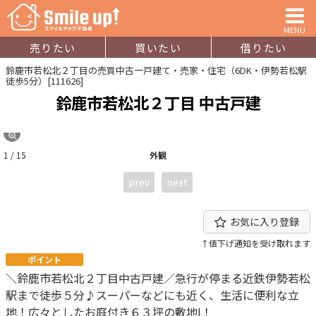
MENU
売りたい
買いたい
借りたい
鈴鹿市若松北２丁目の売買中古一戸建て・売家・住宅（6DK・伊勢若松駅
徒歩5分）[111626]
鈴鹿市若松北２丁目 中古戸建
1 / 15
外観
prev
next
お気に入り登録
↑値下げ通知を受け取れます
ポイント
＼鈴鹿市若松北２丁目中古戸建／急行が停まる近鉄伊勢若松
駅まで徒歩５分♪スーパーなどにも近く、生活に便利な立
地！広々としたお庭付き６３坪の敷地I！