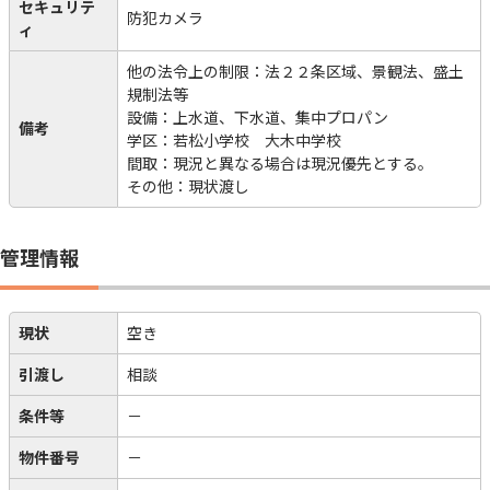
セキュリテ
防犯カメラ
ィ
他の法令上の制限：法２２条区域、景観法、盛土
規制法等
設備：上水道、下水道、集中プロパン
備考
学区：若松小学校 大木中学校
間取：現況と異なる場合は現況優先とする。
その他：現状渡し
管理情報
現状
空き
引渡し
相談
条件等
－
物件番号
－