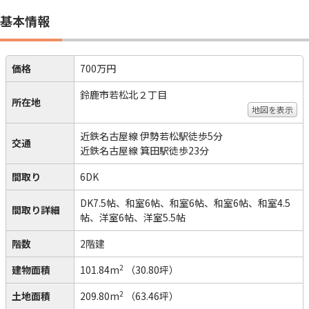
基本情報
価格
700万円
鈴鹿市若松北２丁目
所在地
地図を表示
近鉄名古屋線 伊勢若松駅徒歩5分
交通
近鉄名古屋線 箕田駅徒歩23分
間取り
6DK
DK7.5帖、和室6帖、和室6帖、和室6帖、和室4.5
間取り詳細
帖、洋室6帖、洋室5.5帖
階数
2階建
2
建物面積
101.84m
（30.80坪）
2
土地面積
209.80m
（63.46坪）