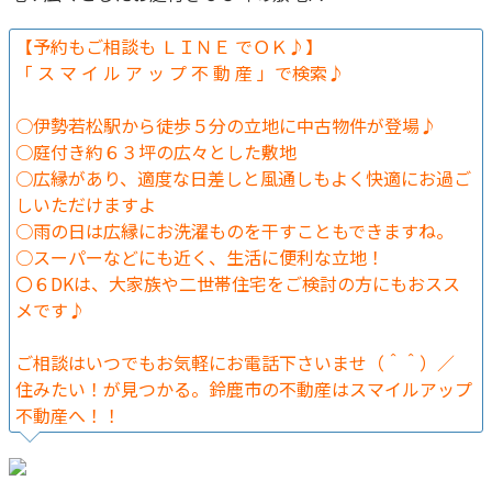
【予約もご相談も ＬＩＮＥ でＯＫ♪】
「 ス マ イ ル ア ッ プ 不 動 産 」で検索♪
○伊勢若松駅から徒歩５分の立地に中古物件が登場♪
○庭付き約６３坪の広々とした敷地
○広縁があり、適度な日差しと風通しもよく快適にお過ご
しいただけますよ
○雨の日は広縁にお洗濯ものを干すこともできますね。
○スーパーなどにも近く、生活に便利な立地！
〇６DKは、大家族や二世帯住宅をご検討の方にもおスス
メです♪
ご相談はいつでもお気軽にお電話下さいませ（＾＾）／
住みたい！が見つかる。鈴鹿市の不動産はスマイルアップ
不動産へ！！