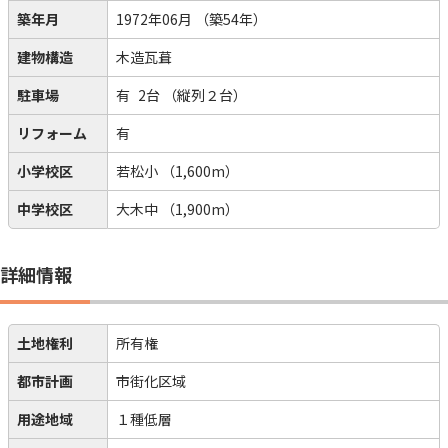
築年月
1972年06月
（築54年）
建物構造
木造瓦葺
駐車場
有
2台
（縦列２台）
リフォーム
有
小学校区
若松小
（1,600m）
中学校区
大木中
（1,900m）
詳細情報
土地権利
所有権
都市計画
市街化区域
用途地域
１種低層