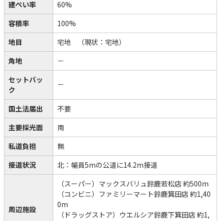
建ぺい率
60%
容積率
100%
地目
宅地
（現状：宅地）
角地
－
セットバッ
－
ク
国土法届出
不要
主要採光面
南
私道負担
無
接道状況
北：幅員5mの公道に14.2m接道
（スーパー）マックスバリュ鈴鹿若松店 約500m
（コンビニ）ファミリーマート鈴鹿箕田店 約1,40
0m
周辺施設
（ドラッグストア）ウエルシア鈴鹿下箕田店 約1,