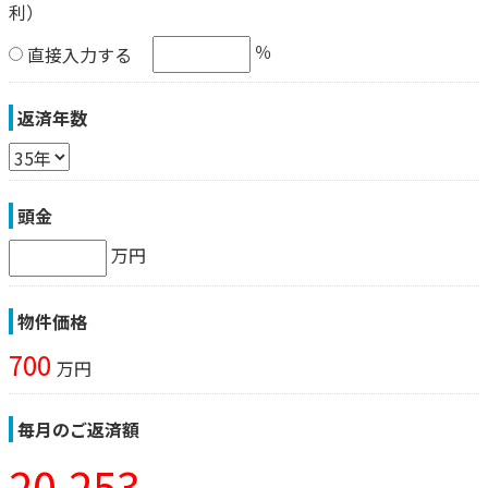
利）
％
直接入力する
返済年数
頭金
万円
物件価格
700
万円
毎月のご返済額
20,253