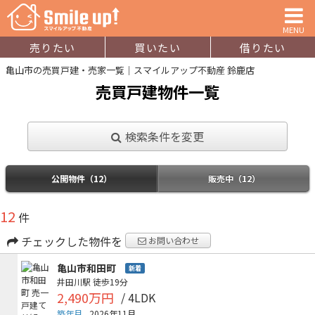
MENU
売りたい
買いたい
借りたい
亀山市の売買戸建・売家一覧｜スマイルアップ不動産 鈴鹿店
売買戸建物件一覧
検索条件を変更
公開物件（12）
販売中（12）
12
件
チェックした物件を
お問い合わせ
亀山市和田町
新着
井田川駅
徒歩19分
2,490万円
/ 4LDK
築年月
2026年11月