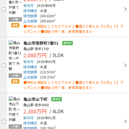
築年月
2026年06月
建物構造
木造
2
建物面積
106.82m
一戸建て
2
土地面積
209.60m
新築
●予約も相談もＬＩＮＥでＯＫ♪●選んで使える【５万ｐｔ】プ
レゼント♪●頭金０円！車、家具家電をまと…
亀山市南野町7番51
値下げ
亀山駅
徒歩13分
2,080万円
/ 5LDK
築年月
2026年05月
建物構造
木造
2
建物面積
110.97m
一戸建て
2
土地面積
159.37m
新築
●予約も相談もＬＩＮＥでＯＫ♪●選んで使える【５万ｐｔ】プ
レゼント♪●頭金０円！車、家具家電をまと…
亀山市山下町
値下げ
亀山駅
徒歩44分
2,380万円
/ 4LDK
築年月
2026年01月
建物構造
木造
一戸建て
2
建物面積
100.20m