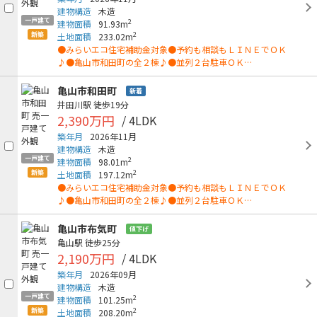
建物構造
木造
一戸建て
2
建物面積
91.93m
新築
2
土地面積
233.02m
●みらいエコ住宅補助金対象●予約も相談もＬＩＮＥでＯＫ
♪●亀山市和田町の全２棟♪●並列２台駐車ＯＫ…
亀山市和田町
新着
井田川駅
徒歩19分
2,390万円
/ 4LDK
築年月
2026年11月
建物構造
木造
一戸建て
2
建物面積
98.01m
新築
2
土地面積
197.12m
●みらいエコ住宅補助金対象●予約も相談もＬＩＮＥでＯＫ
♪●亀山市和田町の全２棟♪●並列２台駐車ＯＫ…
亀山市布気町
値下げ
亀山駅
徒歩25分
2,190万円
/ 4LDK
築年月
2026年09月
建物構造
木造
一戸建て
2
建物面積
101.25m
新築
2
土地面積
208.20m