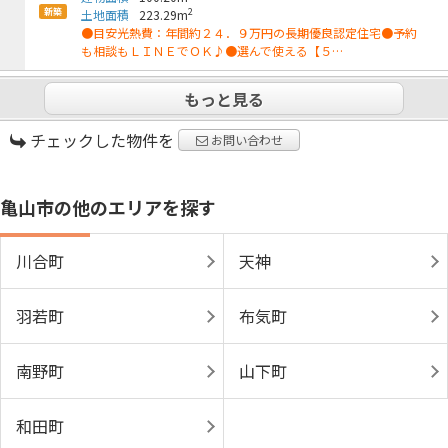
新築
2
土地面積
223.29m
●目安光熱費：年間約２４．９万円の長期優良認定住宅●予約
も相談もＬＩＮＥでＯＫ♪●選んで使える【５…
もっと見る
チェックした物件を
お問い合わせ
亀山市の他のエリアを探す
川合町
天神
羽若町
布気町
南野町
山下町
和田町