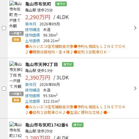
亀山市布気町
値下げ
亀山駅
徒歩25分
2,290万円
/ 4LDK
築年月
2026年09月
建物構造
木造
一戸建て
2
建物面積
96.38m
新築
2
土地面積
208.21m
●みらいエコ住宅補助金対象●予約も相談もＬＩＮＥでＯＫ
♪●開発分譲地内・全４棟♪●並列３台駐車ＯＫ…
亀山市天神2丁目
値下げ
亀山駅
徒歩13分
2,390万円
/ 3LDK
築年月
2026年06月
建物構造
木造
一戸建て
2
建物面積
95.58m
新築
2
土地面積
322.31m
●みらいエコ住宅補助金対象●予約も相談もＬＩＮＥでＯＫ
♪●並列２台駐車ＯＫ♪●生活に便利な立地♪●…
亀山市布気町1742番6
値下げ
亀山駅
徒歩29分
2,280万円
/ 4LDK