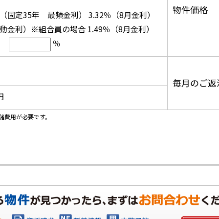
物件価格
固定35年 最頻金利） 3.32％（8月金利）
動金利）※組合員の場合 1.49％（8月金利）
％
毎月のご返
円
諸費用が必要です。