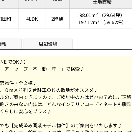
土地面積
2
98.01m
（29.64坪）
和田町
4LDK
2階建
2
197.12m
（59.62坪）
情報
周辺環境
NE でOK♪】
 ア ッ プ 不 動 産 」で検索♪
築物件・全２棟♪
．０m×並列２台駐車ＯＫの敷地がオススメ♪
ルのご案内できますので、ご検討中の方はぜひお早めにご連絡
飽きの来ない内装は、どんなインテリアコーディネートも馴染
くらしに安心をプラス♪
でも【完成済み同系モデル物件】のご案内をいたします♪