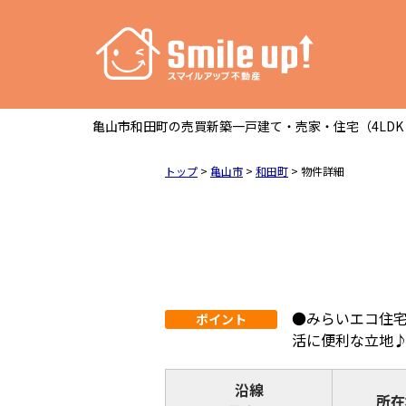
亀山市和田町の売買新築一戸建て・売家・住宅（4LDK・井
トップ
>
亀山市
>
和田町
>
物件詳細
●みらいエコ住
ポイント
活に便利な立地
沿線
所在