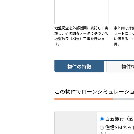
地盤調査を外部機関に委託して実
家と同じ床
施し、その調査データに基づいて
リートによ
地盤改良（補強）工事を行いま
に伝える「
す。
用。
物件の特徴
物件
この物件でローンシミュレーシ
百五銀行（変
住信SBIネッ