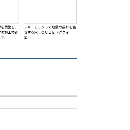
得を奨励し、
ＳＡＦＥ３６５で地震の揺れを吸
方の施工技術
収する家「ＱＵＩＥ（クワイ
ます。
エ）」