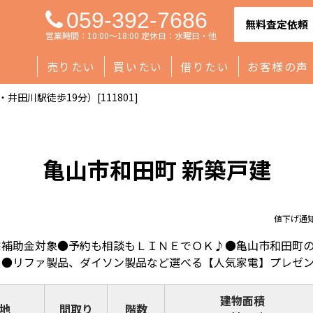
059-392-7686
無料査定依頼
営業時間：10:00～18:00 定休日：水曜日・他
売りたい
買いたい
借りたい
お客様の声
田川駅徒歩19分）[111801]
亀山市和田町 新築戸建
値下げ通
宅補助金対象●予約も相談もＬＩＮＥでＯＫ♪●亀山市和田町
♪●リファ製品、ダイソン製品など選べる【人気家電】プレゼ
建物面積
地
間取り
階数