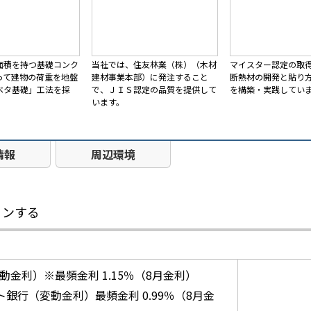
面積を持つ基礎コンク
当社では、住友林業（株）（木材
マイスター認定の取
って建物の荷重を地盤
建材事業本部）に発注すること
断熱材の開発と貼り
ベタ基礎」工法を採
で、ＪＩＳ認定の品質を提供して
を構築・実践してい
います。
情報
周辺環境
ョンする
動金利）※最頻金利 1.15％（8月金利）
ト銀行（変動金利）最頻金利 0.99％（8月金