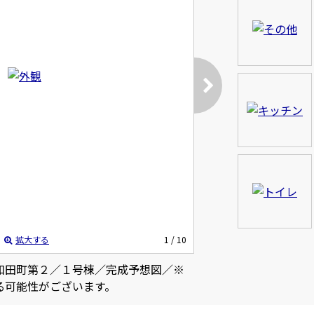
拡大する
1
/ 10
和田町第２／１号棟／完成予想図／※
る可能性がございます。