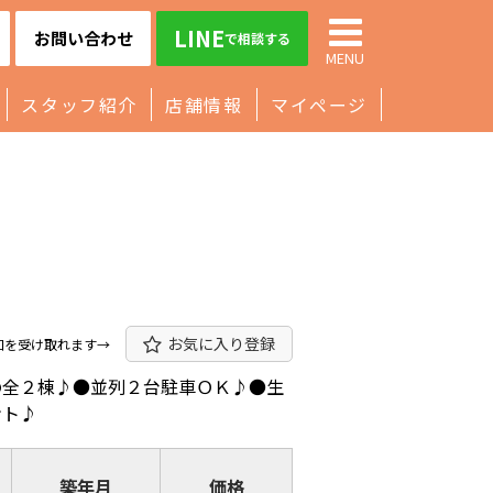
LINE
お問い合わせ
で相談する
MENU
スタッフ紹介
店舗情報
マイページ
お気に入り登録
知を受け取れます→
の全２棟♪●並列２台駐車ＯＫ♪●生
ント♪
築年月
価格