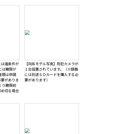
には諸条件が
【同系モデル写真】防犯カメラが
には期限が
１台設置されています。（※録画
書類は申請
には別途ＳＤカードを購入する必
必要がありま
要があります）
より期限前
締め切る場合