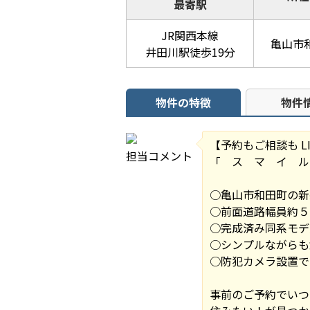
最寄駅
JR関西本線
亀山市
井田川駅徒歩19分
物件の特徴
物件
【予約もご相談も LI
担当コメント
「 ス マ イ ル
○亀山市和田町の新
○前面道路幅員約５
○完成済み同系モデ
○シンプルながらも
○防犯カメラ設置で
事前のご予約でいつ