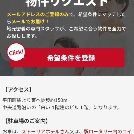
物件リクエスト
メールアドレスのご登録のみ
で、希望条件にマッチした
ら
メールでお届け！
地元密着の専門スタッフが、ご希望に合う物件を全力で
お探しします。
Click!
希望条件を登録
【アクセス】
平田町駅より東へ徒歩約150m
中央道路沿いの「白い４階建のビル１階」になります。
【駐車場のご案内】
お車は、
ストーリアホテルさん
又は、
駅ロータリー内のコイ