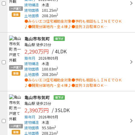
建物構造
木造
一戸建て
2
建物面積
101.25m
新築
2
土地面積
208.20m
●みらいエコ住宅補助金対象●予約も相談もＬＩＮＥでＯＫ
♪●開発分譲地内・全４棟♪●並列３台駐車ＯＫ…
亀山市布気町
値下げ
亀山駅
徒歩25分
2,290万円
/ 4LDK
築年月
2026年09月
建物構造
木造
一戸建て
2
建物面積
100.03m
新築
2
土地面積
208.20m
●みらいエコ住宅補助金対象●予約も相談もＬＩＮＥでＯＫ
♪●開発分譲地内・全４棟♪●並列３台駐車ＯＫ…
亀山市布気町
値下げ
亀山駅
徒歩25分
2,390万円
/ 3SLDK
築年月
2026年09月
建物構造
木造
一戸建て
2
建物面積
95.58m
新築
2
土地面積
208.21m