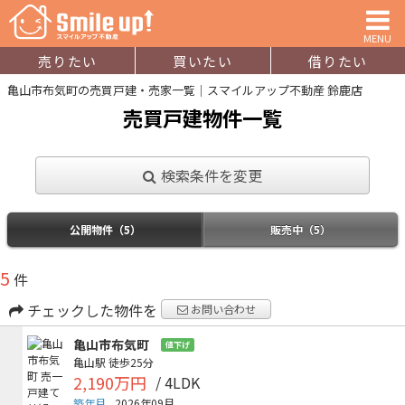
MENU
売りたい
買いたい
借りたい
亀山市布気町の売買戸建・売家一覧｜スマイルアップ不動産 鈴鹿店
売買戸建物件一覧
検索条件を変更
公開物件（5）
販売中（5）
5
件
チェックした物件を
お問い合わせ
亀山市布気町
値下げ
亀山駅
徒歩25分
2,190万円
/ 4LDK
築年月
2026年09月