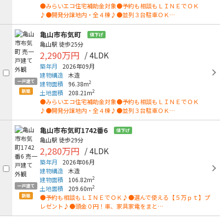
●みらいエコ住宅補助金対象●予約も相談もＬＩＮＥでＯＫ
♪●開発分譲地内・全４棟♪●並列３台駐車ＯＫ…
亀山市布気町
値下げ
亀山駅
徒歩25分
2,290万円
/ 4LDK
築年月
2026年09月
建物構造
木造
一戸建て
2
建物面積
96.38m
新築
2
土地面積
208.21m
●みらいエコ住宅補助金対象●予約も相談もＬＩＮＥでＯＫ
♪●開発分譲地内・全４棟♪●並列３台駐車ＯＫ…
亀山市布気町1742番6
値下げ
亀山駅
徒歩29分
2,280万円
/ 4LDK
築年月
2026年06月
建物構造
木造
2
建物面積
106.82m
一戸建て
2
土地面積
209.60m
新築
●予約も相談もＬＩＮＥでＯＫ♪●選んで使える【５万ｐｔ】プ
レゼント♪●頭金０円！車、家具家電をまと…