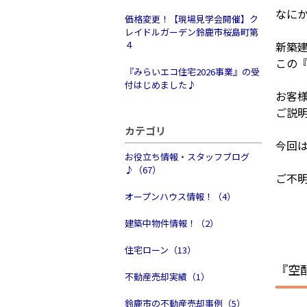
なに
価格変更！【現場見学会開催】ク
レイドルガーデン鈴鹿市桜島町第
４
新築
この
『みらいエコ住宅2026事業』の受
付はじめました♪
お客
ご説明
カテゴリ
今回
お役立ち情報・スタッフブログ
♪（67）
ご不
オープンハウス情報！（4）
建築中物件情報！（2）
住宅ローン（13）
『空
不動産売却実績（1）
鈴鹿市の不動産売却事例（5）