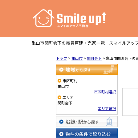
亀山市関町会下の売買戸建・売家一覧｜スマイルアップ
トップ
>
亀山市
>
関町会下
>
亀山市関町会下の
地域から探す
市区町村
亀山市
市区町村選択
エリア
関町会下
エリア選択
沿線・駅から探す