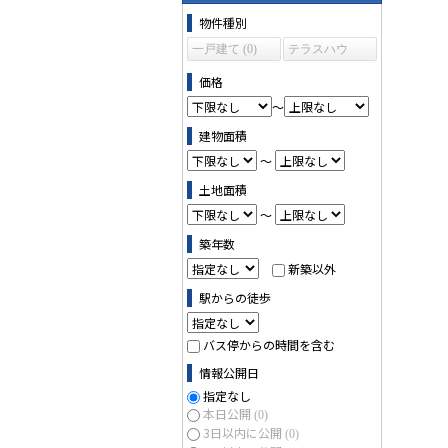
物件の条件で絞り込む
物件種別
一戸建て (0)
テラスハウ
ス (0)
価格
～
建物面積
～
土地面積
～
築年数
新築以外
駅からの徒歩
バス停からの時間を含む
情報公開日
指定なし
本日公開
(0)
3日以内に公開
(0)