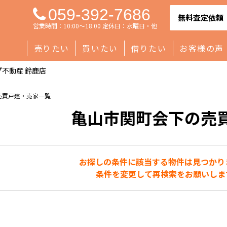
059-392-7686
無料査定依頼
営業時間：10:00～18:00 定休日：水曜日・他
売りたい
買いたい
借りたい
お客様の声
不動産 鈴鹿店
売買戸建・売家一覧
亀山市関町会下の売
お探しの条件に該当する物件は見つかり
条件を変更して再検索をお願いしま