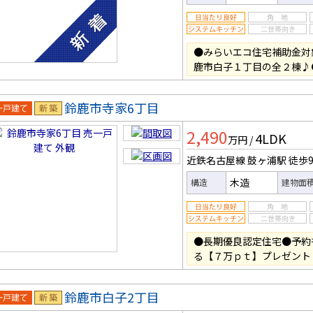
●みらいエコ住宅補助金対
鹿市白子１丁目の全２棟♪
鈴鹿市寺家6丁目
一戸建
新築
2,490
4LDK
万円
/
近鉄名古屋線 鼓ヶ浦駅
徒歩
木造
構造
建物面
●長期優良認定住宅●予約
る【７万ｐｔ】プレゼント
鈴鹿市白子2丁目
一戸建
新築