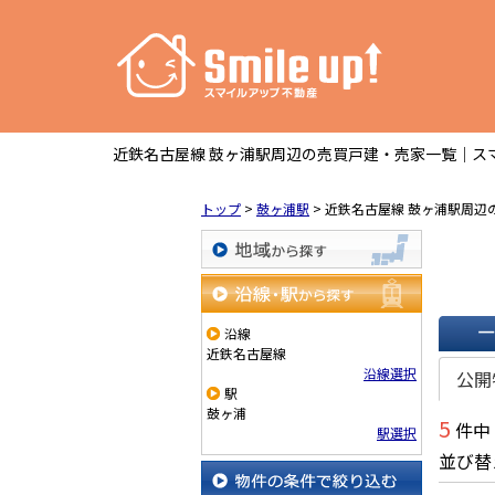
近鉄名古屋線 鼓ヶ浦駅周辺の売買戸建・売家一覧｜ス
トップ
>
鼓ヶ浦駅
>
近鉄名古屋線 鼓ヶ浦駅周辺
地域から探す
沿線・駅から探す
沿線
近鉄名古屋線
一覧で
沿線選択
公開
駅
鼓ヶ浦
5
件中
駅選択
並び替