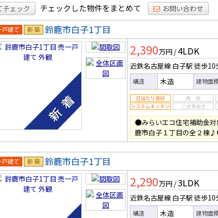
チェックした物件をまとめて
てチェック
お問い合わせ
鈴鹿市白子1丁目
一戸建
新築
2,390
4LDK
万円
/
近鉄名古屋線 白子駅
徒歩10
木造
構造
建物面
●みらいエコ住宅補助金対
鹿市白子１丁目の全２棟♪
鈴鹿市白子1丁目
一戸建
新築
2,290
3LDK
万円
/
近鉄名古屋線 白子駅
徒歩10
木造
構造
建物面