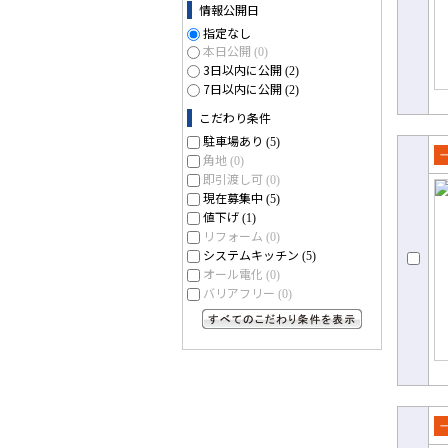
情報公開日
指定なし
本日公開
(0)
3日以内に公開
(2)
7日以内に公開
(2)
こだわり条件
駐車場あり
(5)
角地
(0)
売
即引渡し可
(0)
て
現在募集中
(5)
値下げ
(1)
リフォーム
(0)
システムキッチン
(5)
オール電化
(0)
バリアフリー
(0)
すべてのこだわり条件を見る
売