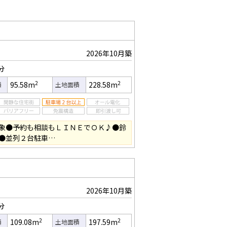
2026年10月築
分
2
2
95.58m
228.58m
積
土地面積
象●予約も相談もＬＩＮＥでＯＫ♪●鈴
●並列２台駐車…
2026年10月築
分
2
2
109.08m
197.59m
積
土地面積