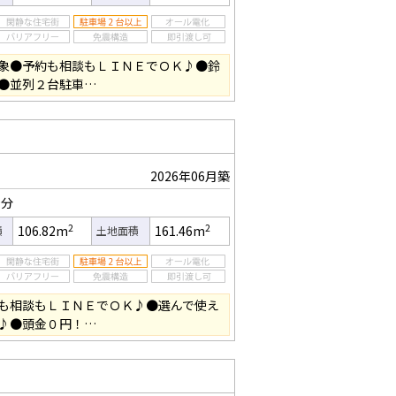
象●予約も相談もＬＩＮＥでＯＫ♪●鈴
●並列２台駐車…
2026年06月築
9分
2
2
106.82m
161.46m
積
土地面積
も相談もＬＩＮＥでＯＫ♪●選んで使え
♪●頭金０円！…