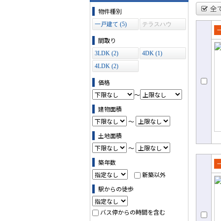
物件の条件で絞り込む
全
物件種別
一戸建て (5)
テラスハウ
ス (0)
売
間取り
て
3LDK (2)
4DK (1)
4LDK (2)
価格
～
建物面積
～
土地面積
～
築年数
売
新築以外
て
駅からの徒歩
バス停からの時間を含む