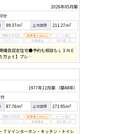
2026年05月築
0分
2
2
99.37m
211.27m
積
土地面積
期優良認定住宅●予約も相談もＬＩＮＥ
５万ｐｔ】プレ…
1977年12月築
（築48年）
8分
2
2
87.76m
271.95m
積
土地面積
・ＴＶインターホン・キッチン・トイレ