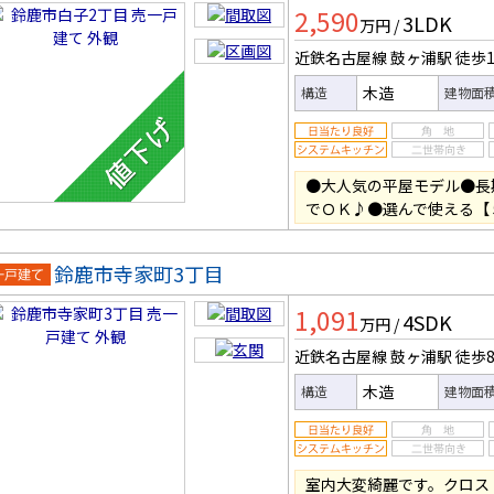
2,590
3LDK
万円
/
近鉄名古屋線 鼓ヶ浦駅
徒歩1
木造
構造
建物面
●大人気の平屋モデル●長
でＯＫ♪●選んで使える【
鈴鹿市寺家町3丁目
一戸建
1,091
4SDK
万円
/
近鉄名古屋線 鼓ヶ浦駅
徒歩
木造
構造
建物面
室内大変綺麗です。クロス