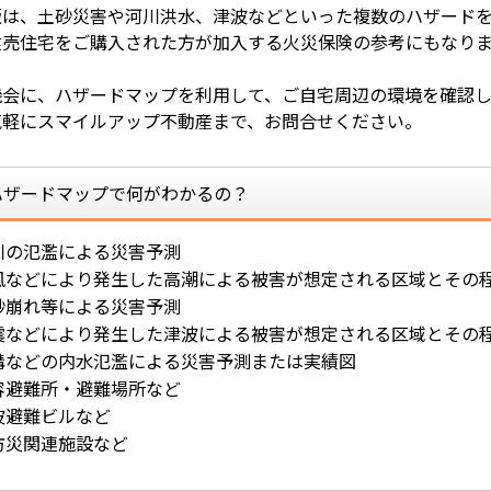
版は、土砂災害や河川洪水、津波などといった複数のハザード
建売住宅をご購入された方が加入する火災保険の参考にもなり
機会に、ハザードマップを利用して、ご自宅周辺の環境を確認
気軽にスマイルアップ不動産まで、お問合せください。
ハザードマップで何がわかるの？
川の氾濫による災害予測
風などにより発生した高潮による被害が想定される区域とその
砂崩れ等による災害予測
震などにより発生した津波による被害が想定される区域とその
溝などの内水氾濫による災害予測または実績図
容避難所・避難場所など
波避難ビルなど
防災関連施設など