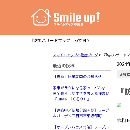
『防災ハザードマップ』って何？
スマイルアップ不動産ブログ
>
『防災ハザードマ
2024
最近の投稿
お役立
【夏季】休業期間のお知らせ
家事がラクになる家ってどんな
『
家？暮らしやすさを考えた住まい
『KuRuRi（くるり）』
【建築中／新規分譲開始】リーブ
ルガーデン四日市市東坂部町
令和
【オープンハウス開催】リーブル