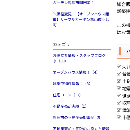
ガーデン鈴鹿市岡田第４
総合
新築
＼価格変更／【オープンハウス開
催】リーブルガーデン亀山市羽若
この
町
はお
カテゴリ
お役立ち情報・スタッフブログ
♪（69）
河
オープンハウス情報！（4）
台
土
建築中物件情報！（3）
地
住宅ローン（13）
側
収
不動産売却実績（1）
津
市
鈴鹿市の不動産売却事例（5）
不動産売却・買取のお役立ち情報