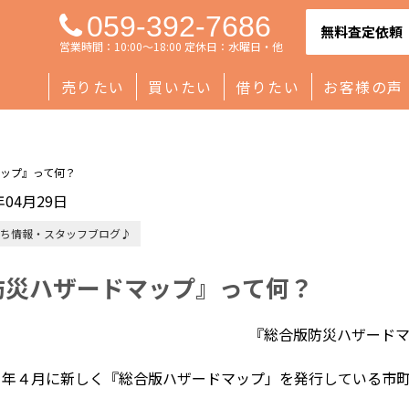
059-392-7686
無料査定依頼
営業時間：10:00～18:00 定休日：水曜日・他
売りたい
買いたい
借りたい
お客様の声
ップ』って何？
年04月29日
ち情報・スタッフブログ♪
防災ハザードマップ』って何？
『総合版防災ハザード
６年４月に新しく『総合版ハザードマップ」を発行している市