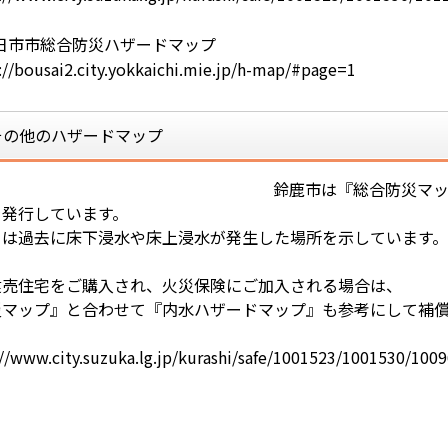
日市市総合防災ハザードマップ
://bousai2.city.yokkaichi.mie.jp/h-map/#page=1
その他のハザードマップ
鈴鹿市は『総合防災マ
を発行しています。
らは過去に床下浸水や床上浸水が発生した場所を示しています。
建売住宅をご購入され、火災保険にご加入される場合は、
災マップ』と合わせて『内水ハザードマップ』も参考にして補
://www.city.suzuka.lg.jp/kurashi/safe/1001523/1001530/100