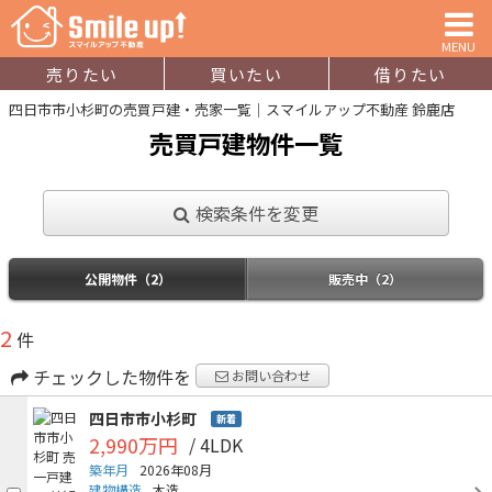
MENU
売りたい
買いたい
借りたい
四日市市小杉町の売買戸建・売家一覧｜スマイルアップ不動産 鈴鹿店
売買戸建物件一覧
検索条件を変更
公開物件（2）
販売中（2）
2
件
チェックした物件を
お問い合わせ
四日市市小杉町
新着
2,990万円
/ 4LDK
築年月
2026年08月
建物構造
木造