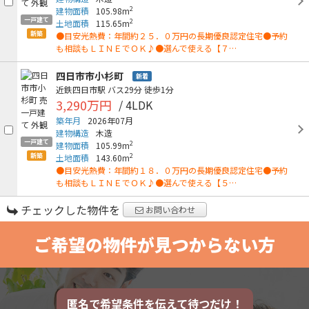
2
建物面積
105.98m
一戸建て
2
土地面積
115.65m
新築
●目安光熱費：年間約２５．０万円の長期優良認定住宅●予約
も相談もＬＩＮＥでＯＫ♪●選んで使える【７…
四日市市小杉町
新着
近鉄四日市駅
バス29分
徒歩1分
3,290万円
/ 4LDK
築年月
2026年07月
建物構造
木造
一戸建て
2
建物面積
105.99m
新築
2
土地面積
143.60m
●目安光熱費：年間約１８．０万円の長期優良認定住宅●予約
も相談もＬＩＮＥでＯＫ♪●選んで使える【５…
チェックした物件を
お問い合わせ
ご希望の物件が見つからない方
匿名で希望条件を伝えて待つだけ！