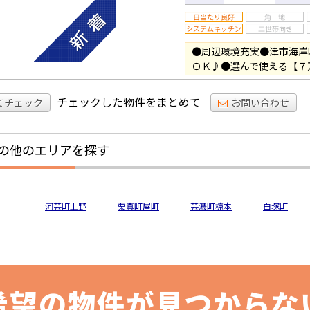
●周辺環境充実●津市海岸
ＯＫ♪●選んで使える【７
チェックした物件をまとめて
てチェック
お問い合わせ
の他のエリアを探す
河芸町上野
栗真町屋町
芸濃町椋本
白塚町
希望の物件が見つからな