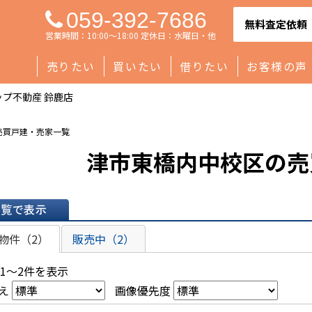
059-392-7686
無料査定依頼
営業時間：10:00～18:00 定休日：水曜日・他
売りたい
買いたい
借りたい
お客様の声
プ不動産 鈴鹿店
売買戸建・売家一覧
津市東橋内中校区の売
表示
物件（2）
販売中（2）
 1～2件を表示
え
画像優先度