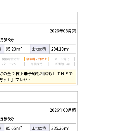
2026年08月築
徒歩8分
2
2
95.23m
284.10m
積
土地面積
町の全２棟♪●予約も相談もＬＩＮＥで
万ｐｔ】プレゼ…
2026年08月築
徒歩8分
2
2
95.65m
285.36m
積
土地面積