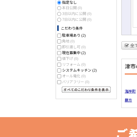
指定なし
本日公開
(0)
3日以内に公開
(0)
7日以内に公開
(0)
こだわり条件
駐車場あり
(2)
角地
(0)
全
即引渡し可
(0)
現在募集中
(2)
値下げ
(0)
リフォーム
津市
(0)
システムキッチン
(2)
オール電化
(0)
バリアフリー
(0)
海岸町
すべてのこだわり条件を見る
藤方
ご