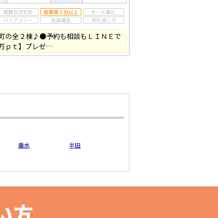
町の全２棟♪●予約も相談もＬＩＮＥで
万ｐｔ】プレゼ…
垂水
半田
い方