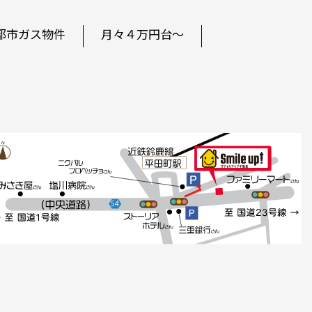
都市ガス物件
月々４万円台～