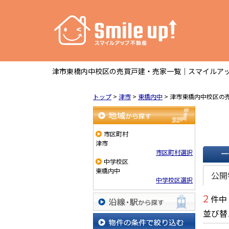
津市東橋内中校区の売買戸建・売家一覧｜スマイルアッ
トップ
>
津市
>
東橋内中
>
津市東橋内中校区の
地域から探す
市区町村
津市
市区町村選択
中学校区
一覧で
東橋内中
公開
中学校区選択
2
件中
並び替
沿線・駅から探す