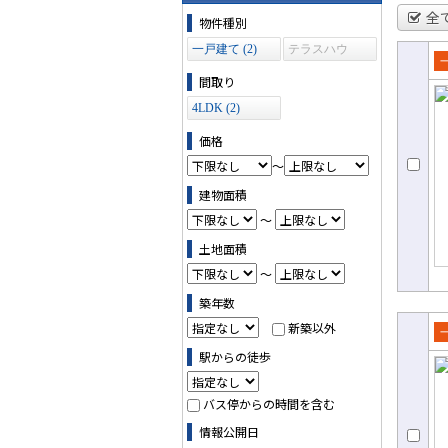
物件の条件で絞り込む
全
物件種別
一戸建て (2)
テラスハウ
ス (0)
売
間取り
て
4LDK (2)
価格
～
建物面積
～
土地面積
～
築年数
新築以外
売
駅からの徒歩
て
バス停からの時間を含む
情報公開日