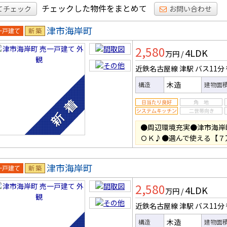
チェックした物件をまとめて
てチェック
お問い合わせ
津市海岸町
一戸建
新築
2,580
4LDK
万円
/
近鉄名古屋線 津駅
バス11分
木造
構造
建物面
●周辺環境充実●津市海岸
ＯＫ♪●選んで使える【７
津市海岸町
一戸建
新築
2,580
4LDK
万円
/
近鉄名古屋線 津駅
バス11分
木造
構造
建物面