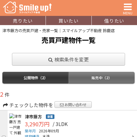
MENU
売りたい
買いたい
借りたい
津市藤方の売買戸建・売家一覧｜スマイルアップ不動産 鈴鹿店
売買戸建物件一覧
検索条件を変更
公開物件（2）
販売中（2）
2
件
チェックした物件を
お問い合わせ
津市藤方
新着
3,290万円
/ 3LDK
築年月
2026年09月
建物構造
木造