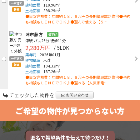
一戸建て
2
建物面積
110.96m
新築
2
土地面積
398.29m
●目安光熱費：年間約１８．８万円の長期優良認定住宅●予約
も相談もＬＩＮＥでＯＫ♪●選んで使える【５…
津市藤方
値下げ
津駅
バス26分
徒歩11分
2,280万円
/ 5LDK
築年月
2026年01月
一戸建て
建物構造
木造
新築
2
建物面積
104.33m
2
土地面積
187.26m
●目安光熱費：年間約１８．８万円の長期優良認定住宅●予約
も相談もＬＩＮＥでＯＫ♪●選べる【人気家電…
チェックした物件を
お問い合わせ
ご希望の物件が見つからない方
匿名で希望条件を伝えて待つだけ！