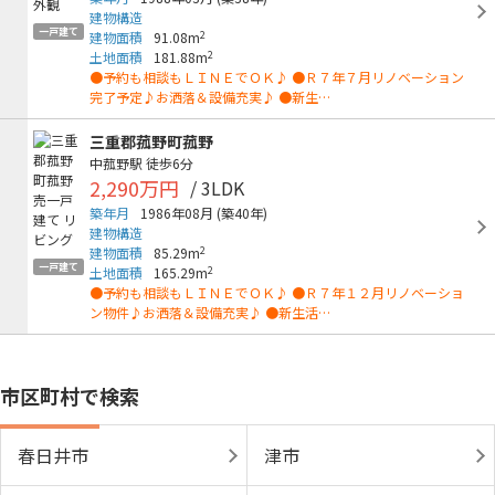
建物構造
一戸建て
2
建物面積
91.08m
2
土地面積
181.88m
●予約も相談もＬＩＮＥでＯＫ♪ ●Ｒ７年７月リノベーション
完了予定♪お洒落＆設備充実♪ ●新生…
三重郡菰野町菰野
中菰野駅
徒歩6分
2,290万円
/ 3LDK
築年月
1986年08月
(築40年)
建物構造
2
建物面積
85.29m
一戸建て
2
土地面積
165.29m
●予約も相談もＬＩＮＥでＯＫ♪ ●Ｒ７年１２月リノベーショ
ン物件♪お洒落＆設備充実♪ ●新生活…
市区町村で検索
春日井市
津市