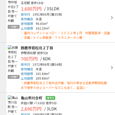
玉垣駅
徒歩16分
1,680万円
/ 3SLDK
築年月
1991年05月
(築35年)
建物構造
木造
2
建物面積
96.05m
一戸建て
2
土地面積
162.25m
＼室内コンディション◎！／２０２２年１月 外壁塗装済・浴室
／洗面／トイレ改装済・ＴＶモニターホン新…
鈴鹿市若松北２丁目
伊勢若松駅
徒歩5分
700万円
/ 6DK
築年月
1972年06月
(築54年)
建物構造
木造
2
建物面積
101.84m
一戸建て
2
土地面積
209.80m
＼鈴鹿市若松北２丁目中古戸建／急行が停まる近鉄伊勢若松駅
まで徒歩５分♪スーパーなどにも近く、生活に…
亀山市川合町
値下げ
井田川駅
バス6分
徒歩5分
2,690万円
/ 3LDK
築年月
1988年03月
(築38年)