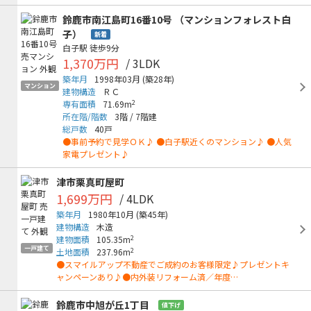
鈴鹿市南江島町16番10号 （マンションフォレスト白
子）
新着
白子駅
徒歩9分
1,370万円
/ 3LDK
築年月
1998年03月
(築28年)
マンション
建物構造
ＲＣ
2
専有面積
71.69m
所在階/階数
3階
/
7階建
総戸数
40戸
●事前予約で見学ＯＫ♪ ●白子駅近くのマンション♪ ●人気
家電プレゼント♪
津市栗真町屋町
1,699万円
/ 4LDK
築年月
1980年10月
(築45年)
建物構造
木造
2
建物面積
105.35m
一戸建て
2
土地面積
237.96m
●スマイルアップ不動産でご成約のお客様限定♪プレゼントキ
ャンペーンあり♪●内外装リフォーム済／年度…
鈴鹿市中旭が丘1丁目
値下げ