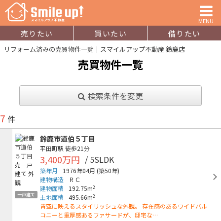
MENU
売りたい
買いたい
借りたい
リフォーム済みの売買物件一覧｜スマイルアップ不動産 鈴鹿店
売買物件一覧
検索条件を変更
7
件
鈴鹿市道伯５丁目
平田町駅
徒歩21分
3,400万円
/ 5SLDK
築年月
1976年04月
(築50年)
建物構造
ＲＣ
2
建物面積
192.75m
一戸建て
2
土地面積
495.66m
青空に映えるスタイリッシュな外観。 存在感のあるワイドバル
コニーと重厚感あるファサードが、邸宅な…