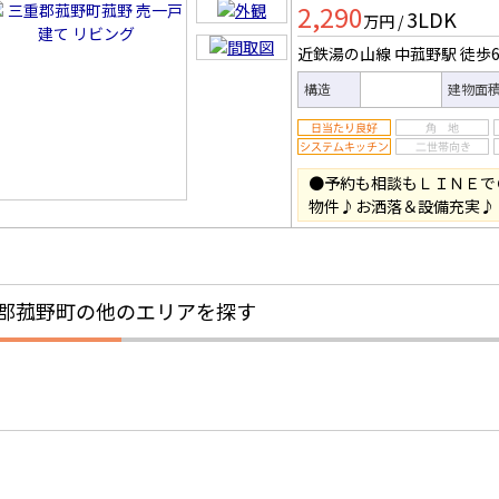
2,290
3LDK
万円
/
近鉄湯の山線 中菰野駅
徒歩
構造
建物面
●予約も相談もＬＩＮＥで
物件♪お洒落＆設備充実♪
郡菰野町の他のエリアを探す