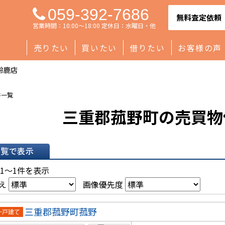
059-392-7686
無料査定依頼
営業時間：10:00～18:00 定休日：水曜日・他
売りたい
買いたい
借りたい
お客様の声
鈴鹿店
件一覧
三重郡菰野町の売買物
表示
 1～1件を表示
え
画像優先度
三重郡菰野町菰野
一戸建