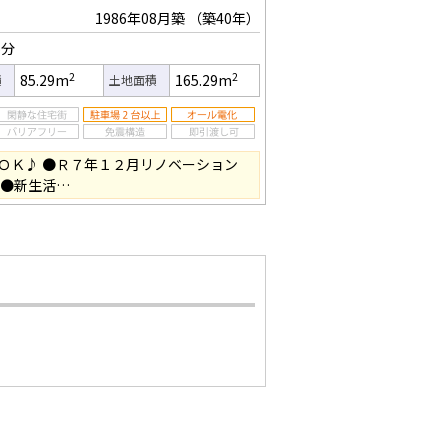
1986年08月築
（築40年）
6分
2
2
85.29m
165.29m
積
土地面積
ＯＫ♪ ●Ｒ７年１２月リノベーション
 ●新生活…