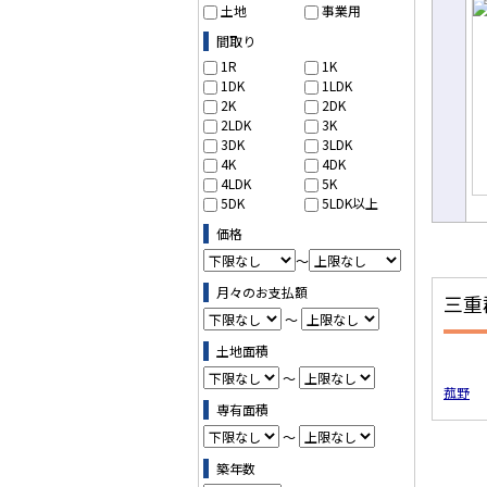
土地
事業用
て
間取り
1R
1K
1DK
1LDK
2K
2DK
2LDK
3K
3DK
3LDK
4K
4DK
4LDK
5K
5DK
5LDK以上
価格
～
月々のお支払額
三重
～
土地面積
～
菰野
専有面積
～
築年数