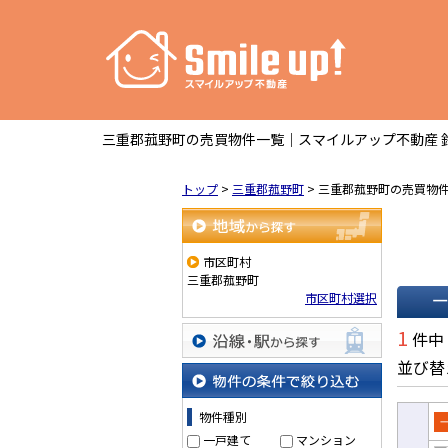
三重郡菰野町の売買物件一覧｜スマイルアップ不動産 
トップ
>
三重郡菰野町
>
三重郡菰野町の売買物
地域から探す
市区町村
三重郡菰野町
市区町村選択
一覧で
1
件中
並び替
沿線・駅から探す
物件の条件で絞り込む
物件種別
一戸建て
マンション
売