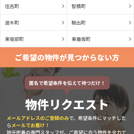
住吉町
智積町
波木町
馳出町
東坂部町
東垂坂町
ご希望の物件が見つからない方
匿名で希望条件を伝えて待つだけ！
物件リクエスト
メールアドレスのご登録のみ
で、希望条件にマッチした
ら
メールでお届け！
地元密着の専門スタッフが、ご希望に合う物件を全力で