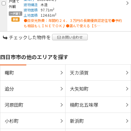
建物構造
木造
2
建物面積
97.71m
一戸建て
2
土地面積
124.61m
新築
●目安光熱費：年間約２４．３万円の長期優良認定住宅●予約
も相談もＬＩＮＥでＯＫ♪●選んで使える【５…
チェックした物件を
お問い合わせ
四日市市の他のエリアを探す
曙町
天カ須賀
追分
大矢知町
河原田町
楠町北五味塚
小杉町
新浜町