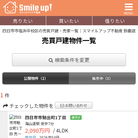
MENU
売りたい
買いたい
借りたい
四日市市塩浜中校区の売買戸建・売家一覧｜スマイルアップ不動産 鈴鹿店
売買戸建物件一覧
検索条件を変更
公開物件（1）
販売中（1）
1
件
チェックした物件を
お問い合わせ
四日市市馳出町1丁目
値下げ
海山道駅
徒歩7分
2,090万円
/ 4LDK
築年月
2026年04月