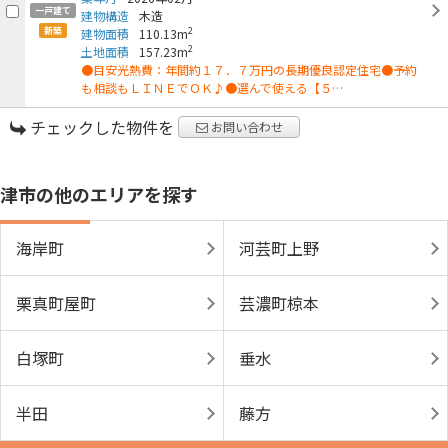
一戸建て
建物構造
木造
新築
2
建物面積
110.13m
2
土地面積
157.23m
●目安光熱費：年間約１７．７万円の長期優良認定住宅●予約
も相談もＬＩＮＥでＯＫ♪●選んで使える【５…
チェックした物件を
お問い合わせ
津市の他のエリアを探す
海岸町
河芸町上野
栗真町屋町
芸濃町椋本
白塚町
垂水
半田
藤方