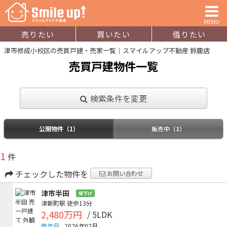
MENU
売りたい
買いたい
借りたい
津市修成小校区の売買戸建・売家一覧｜スマイルアップ不動産 鈴鹿店
売買戸建物件一覧
検索条件を変更
公開物件（1）
販売中（1）
1
件
チェックした物件を
お問い合わせ
津市半田
値下げ
津新町駅
徒歩13分
2,480万円
/ 5LDK
築年月
2026年02月