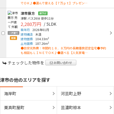
でＯＫ♪●選んで使える【７万ｐｔ】プレゼン…
津市藤方
値下げ
津駅
バス26分
徒歩11分
2,280万円
/ 5LDK
築年月
2026年01月
一戸建て
建物構造
木造
新築
2
建物面積
104.33m
2
土地面積
187.26m
●目安光熱費：年間約１８．８万円の長期優良認定住宅●予約
も相談もＬＩＮＥでＯＫ♪●選べる【人気家電…
チェックした物件を
お問い合わせ
津市の他のエリアを探す
海岸町
河芸町上野
栗真町屋町
芸濃町椋本