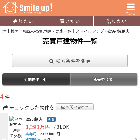
MENU
売りたい
買いたい
借りたい
津市橋南中校区の売買戸建・売家一覧｜スマイルアップ不動産 鈴鹿店
売買戸建物件一覧
検索条件を変更
公開物件（4）
販売中（4）
4
件
チェックした物件を
お問い合わせ
津市藤方
新着
3,290万円
/ 3LDK
築年月
2026年09月
建物構造
木造