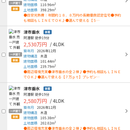
一戸建て
2
建物面積
110.96m
新築
2
土地面積
398.29m
●目安光熱費：年間約１８．８万円の長期優良認定住宅●予約
も相談もＬＩＮＥでＯＫ♪●選んで使える【５…
津市垂水
新着
阿漕駅
徒歩19分
2,530万円
/ 4LDK
築年月
2026年12月
一戸建て
建物構造
木造
新築
2
建物面積
101.44m
2
土地面積
239.79m
●周辺環境充実●津市垂水の全２棟♪●予約も相談もＬＩＮＥ
でＯＫ♪●選んで使える【７万ｐｔ】プレゼン…
津市垂水
新着
阿漕駅
徒歩19分
2,580万円
/ 4LDK
築年月
2026年12月
一戸建て
建物構造
木造
新築
2
建物面積
105.38m
2
土地面積
202.02m
●周辺環境充実●津市垂水の全２棟♪●予約も相談もＬＩＮＥ