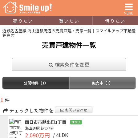
MENU
売りたい
買いたい
借りたい
近鉄名古屋線 海山道駅周辺の売買戸建・売家一覧｜スマイルアップ不動産
鈴鹿店
売買戸建物件一覧
検索条件を変更
公開物件（1）
販売中（1）
1
件
チェックした物件を
お問い合わせ
四日市市馳出町1丁目
値下げ
海山道駅
徒歩7分
2,090万円
/ 4LDK