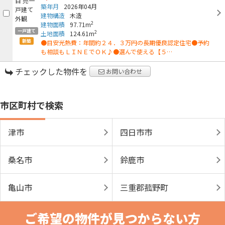
築年月
2026年04月
建物構造
木造
2
建物面積
97.71m
一戸建て
2
土地面積
124.61m
新築
●目安光熱費：年間約２４．３万円の長期優良認定住宅●予約
も相談もＬＩＮＥでＯＫ♪●選んで使える【５…
チェックした物件を
お問い合わせ
市区町村で検索
津市
四日市市
桑名市
鈴鹿市
亀山市
三重郡菰野町
ご希望の物件が見つからない方