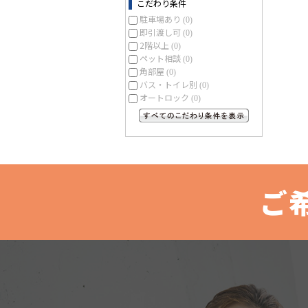
こだわり条件
駐車場あり
(0)
即引渡し可
(0)
2階以上
(0)
ペット相談
(0)
角部屋
(0)
バス・トイレ別
(0)
オートロック
(0)
すべてのこだわり条件を見る
ご