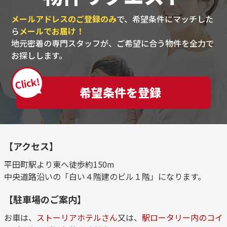
メールアドレスのご登録のみ
で、希望条件にマッチした
ら
メールでお届け！
地元密着の専門スタッフが、ご希望に合う物件を全力で
お探しします。
Click!
希望条件を登録
【アクセス】
平田町駅より東へ徒歩約150m
中央道路沿いの「白い４階建のビル１階」になります。
【駐車場のご案内】
お車は、
ストーリアホテルさん
又は、
駅ロータリー内のコイ