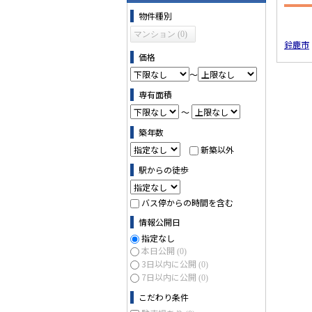
物件の条件で絞り込む
物件種別
マンション (0)
鈴鹿市
価格
～
専有面積
～
築年数
新築以外
駅からの徒歩
バス停からの時間を含む
情報公開日
指定なし
本日公開
(0)
3日以内に公開
(0)
7日以内に公開
(0)
こだわり条件