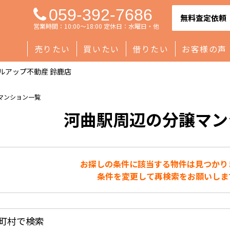
059-392-7686
無料査定依頼
営業時間：10:00～18:00 定休日：水曜日・他
売りたい
買いたい
借りたい
お客様の声
ルアップ不動産 鈴鹿店
譲マンション一覧
河曲駅周辺の分譲マン
お探しの条件に該当する物件は見つかり
条件を変更して再検索をお願いしま
町村で検索