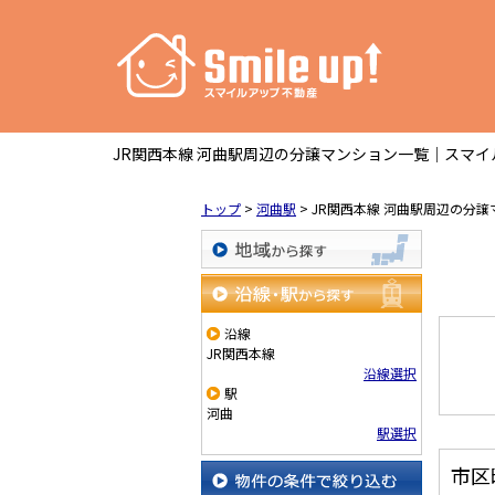
JR関西本線 河曲駅周辺の分譲マンション一覧｜スマイ
トップ
>
河曲駅
>
JR関西本線 河曲駅周辺の分
地域から探す
沿線・駅から探す
沿線
JR関西本線
沿線選択
駅
河曲
駅選択
市区