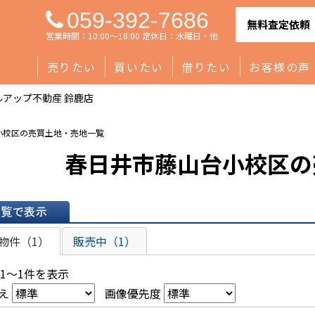
059-392-7686
無料査定依頼
営業時間：10:00～18:00 定休日：水曜日・他
売りたい
買いたい
借りたい
お客様の声
アップ不動産 鈴鹿店
小校区の売買土地・売地一覧
春日井市藤山台小校区の
表示
物件（1）
販売中（1）
 1～1件を表示
え
画像優先度