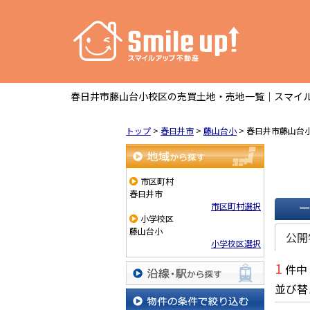
春日井市藤山台小校区の売買土地・売地一覧｜スマイル
トップ
>
春日井市
>
藤山台小
>
春日井市藤山台
地域から探す
市区町村
春日井市
市区町村選択
小学校区
一覧で
藤山台小
公開
小学校区選択
1
件中
並び替
沿線・駅から探す