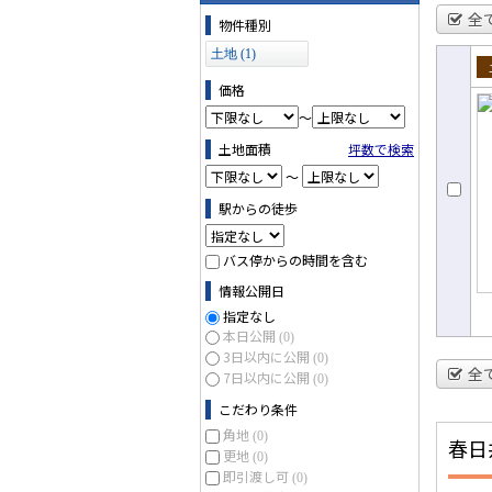
物件の条件で絞り込む
全
物件種別
土地 (1)
売
価格
～
土地面積
坪数で検索
～
駅からの徒歩
バス停からの時間を含む
情報公開日
指定なし
本日公開
(0)
3日以内に公開
(0)
全
7日以内に公開
(0)
こだわり条件
角地
(0)
春日
更地
(0)
即引渡し可
(0)