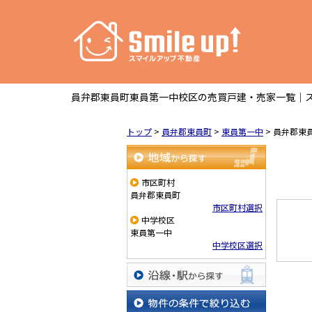
員弁郡東員町東員第一中校区の売買戸建・売家一覧｜ス
トップ
>
員弁郡東員町
>
東員第一中
>
員弁郡東
地域から探す
市区町村
員弁郡東員町
市区町村選択
中学校区
東員第一中
中学校区選択
沿線・駅から探す