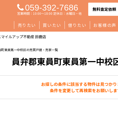
059-392-7686
無料査定依頼
営業時間：10:00～18:00 定休日：水曜日・他
売りたい
買いたい
借りたい
お客様の声
マイルアップ不動産 鈴鹿店
員町東員第一中校区の売買戸建・売家一覧
員弁郡東員町東員第一中校
お探しの条件に該当する物件は見つかり
条件を変更して再検索をお願いしま