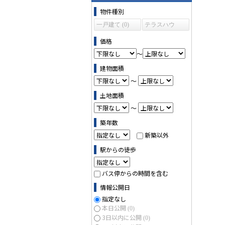
物件の条件で絞り込む
物件種別
一戸建て (0)
テラスハウ
ス (0)
価格
～
建物面積
～
土地面積
～
築年数
新築以外
駅からの徒歩
バス停からの時間を含む
情報公開日
指定なし
本日公開
(0)
3日以内に公開
(0)