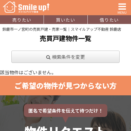
MENU
売りたい
買いたい
借りたい
鈴鹿市一ノ宮町の売買戸建・売家一覧｜スマイルアップ不動産 鈴鹿店
売買戸建物件一覧
検索条件を変更
該当物件はございません。
ご希望の物件が見つからない方
匿名で希望条件を伝えて待つだけ！