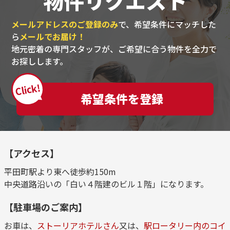
物件リクエスト
メールアドレスのご登録のみ
で、希望条件にマッチした
ら
メールでお届け！
地元密着の専門スタッフが、ご希望に合う物件を全力で
お探しします。
Click!
希望条件を登録
【アクセス】
平田町駅より東へ徒歩約150m
中央道路沿いの「白い４階建のビル１階」になります。
【駐車場のご案内】
お車は、
ストーリアホテルさん
又は、
駅ロータリー内のコイ