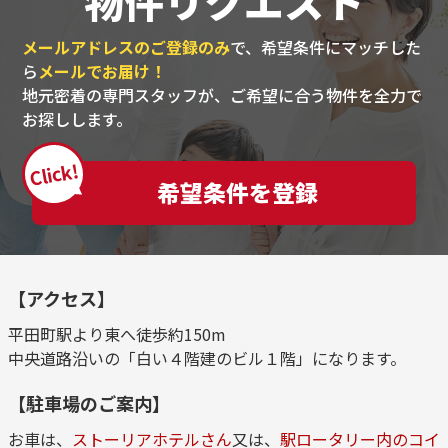
物件リクエスト
メールアドレスのご登録のみ
で、希望条件にマッチした
ら
メールでお届け！
地元密着の専門スタッフが、ご希望に合う物件を全力で
お探しします。
Click!
希望条件を登録
【アクセス】
平田町駅より東へ徒歩約150m
中央道路沿いの「白い４階建のビル１階」になります。
【駐車場のご案内】
お車は、
ストーリアホテルさん
又は、
駅ロータリー内のコイ