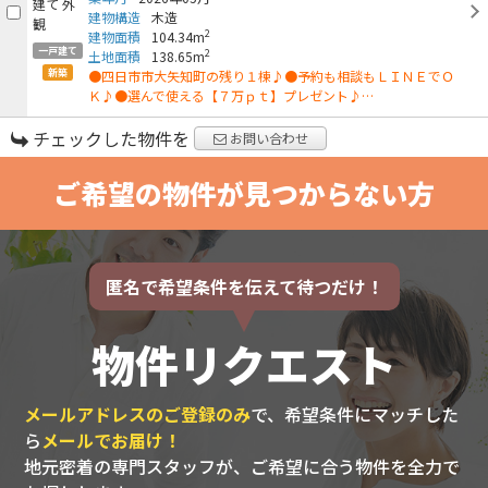
建物構造
木造
2
建物面積
104.34m
一戸建て
2
土地面積
138.65m
新築
●四日市市大矢知町の残り１棟♪●予約も相談もＬＩＮＥでＯ
Ｋ♪●選んで使える【７万ｐｔ】プレゼント♪…
チェックした物件を
お問い合わせ
ご希望の物件が見つからない方
匿名で希望条件を伝えて待つだけ！
物件リクエスト
メールアドレスのご登録のみ
で、希望条件にマッチした
ら
メールでお届け！
地元密着の専門スタッフが、ご希望に合う物件を全力で