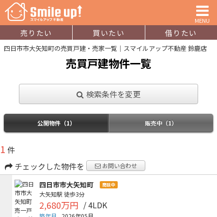
MENU
売りたい
買いたい
借りたい
四日市市大矢知町の売買戸建・売家一覧｜スマイルアップ不動産 鈴鹿店
売買戸建物件一覧
検索条件を変更
公開物件（1）
販売中（1）
1
件
チェックした物件を
お問い合わせ
四日市市大矢知町
商談中
大矢知駅
徒歩3分
2,680万円
/ 4LDK
築年月
2026年05月