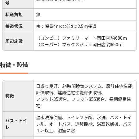
号
私道負担
無
接道状況
南：幅員4mの公道に2.5m接道
（コンビニ）ファミリーマート岡田店 約680m
周辺施設
（スーパー）マックスバリュ岡田店 約650m
特徴・設備
日当り良好、24時間換気システム、設計住宅性能
評価取得、建設住宅性能評価取得、
特徴
フラット35適合、フラット35S適合、長期優良住
宅
温水洗浄便座、トイレ２ヶ所、水洗、バス・トイ
バス・トイ
レ別、オートバス、追焚機能、浴室乾燥機、バス
レ
１坪以上、浴室に窓