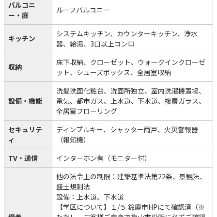
バルコニ
ルーフバルコニー
ー・庭
システムキッチン、カウンターキッチン、浄水
キッチン
器、給湯、3口以上コンロ
床下収納、クローゼット、ウォークインクローゼ
収納
ット、シューズボックス、全居室収納
洗髪洗面化粧台、洗面所独立、室内洗濯機置場、
設備・機能
電気、都市ガス、上水道、下水道、複層ガラス、
全居室フローリング
セキュリテ
ディンプルキー、シャッター雨戸、火災警報器
ィ
（報知機）
TV・通信
インターホン有（モニター付）
他の法令上の制限：建築基準法第22条、景観法、
盛土規制法
設備：上水道、下水道
【学区について】１/５ 鈴鹿市HPにて確認済（※