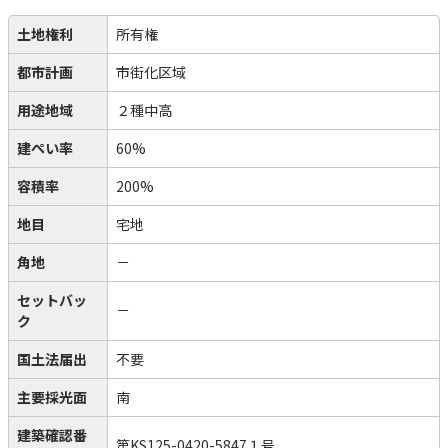
土地権利
所有権
都市計画
市街化区域
用途地域
２種中高
建ぺい率
60%
容積率
200%
地目
宅地
角地
－
セットバッ
－
ク
国土法届出
不要
主要採光面
南
建築確認番
第KS125-0420-5847１号