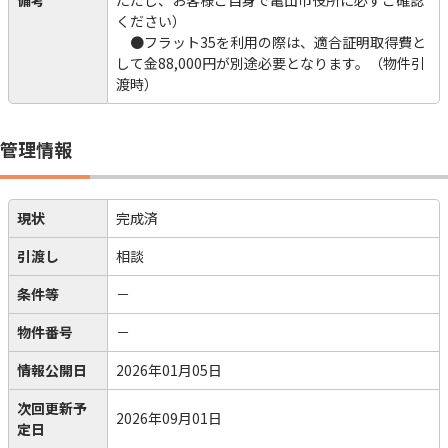
備考
ただし、お客様ご自身で亀山市役所に必ずご確認
ください）
●フラット35を利用の際は、適合証明取得費と
して金88,000円が別途必要となります。（物件引
渡時）
管理情報
現状
完成済
引渡し
相談
条件等
－
物件番号
－
情報公開日
2026年01月05日
次回更新予
2026年09月01日
定日