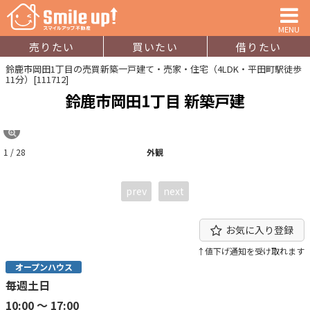
MENU
売りたい
買いたい
借りたい
鈴鹿市岡田1丁目の売買新築一戸建て・売家・住宅（4LDK・平田町駅徒歩
11分）[111712]
鈴鹿市岡田1丁目 新築戸建
1 / 28
外観
prev
next
お気に入り登録
↑値下げ通知を受け取れます
オープンハウス
毎週土日
10:00 ～ 17:00