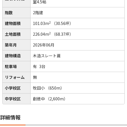
室4.5帖
階数
2階建
2
建物面積
101.03m
（30.56坪）
2
土地面積
226.04m
（68.37坪）
築年月
2026年06月
建物構造
木造スレート葺
駐車場
有
3台
リフォーム
無
小学校区
牧田小
（650m）
中学校区
創徳中
（2,600m）
詳細情報