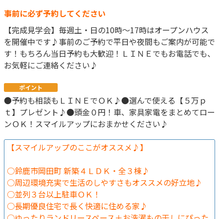
事前に必ず予約してください
【完成見学会】毎週土・日の10時～17時はオープンハウス
を開催中です♪事前のご予約で平日や夜間もご案内が可能で
す！もちろん当日予約も大歓迎！ＬＩＮＥでもお電話でも、
お気軽にご連絡ください♪
ポイント
●予約も相談もＬＩＮＥでＯＫ♪●選んで使える【５万ｐ
ｔ】プレゼント♪●頭金０円！車、家具家電をまとめてロー
ンＯＫ！スマイルアップにおまかせください♪
【スマイルアップのここがオススメ♪】
○鈴鹿市岡田町 新築４ＬＤＫ・全３棟♪
○周辺環境充実で生活のしやすさもオススメの好立地♪
○並列３台以上駐車ＯＫ！
○長期優良住宅で長く快適に住める家♪
○ゆったりランドリースペース＋お洗濯もの干しにぴった