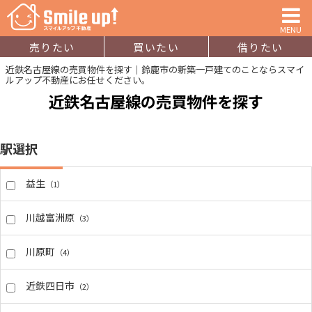
MENU
売りたい
買いたい
借りたい
近鉄名古屋線の売買物件を探す｜鈴鹿市の新築一戸建てのことならスマイ
ルアップ不動産にお任せください。
近鉄名古屋線の売買物件を探す
駅選択
益生
（1）
川越富洲原
（3）
川原町
（4）
近鉄四日市
（2）