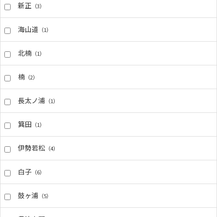
新正
（3）
海山道
（1）
北楠
（1）
楠
（2）
長太ノ浦
（1）
箕田
（1）
伊勢若松
（4）
白子
（6）
鼓ヶ浦
（5）