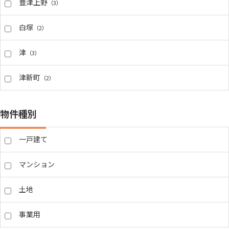
豊津上野
（3）
白塚
（2）
津
（3）
津新町
（2）
物件種別
一戸建て
マンション
土地
事業用