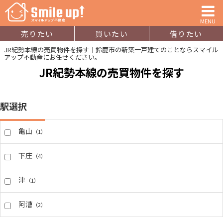
MENU
売りたい
買いたい
借りたい
JR紀勢本線の売買物件を探す｜鈴鹿市の新築一戸建てのことならスマイル
アップ不動産にお任せください。
JR紀勢本線の売買物件を探す
駅選択
亀山
（1）
下庄
（4）
津
（1）
阿漕
（2）